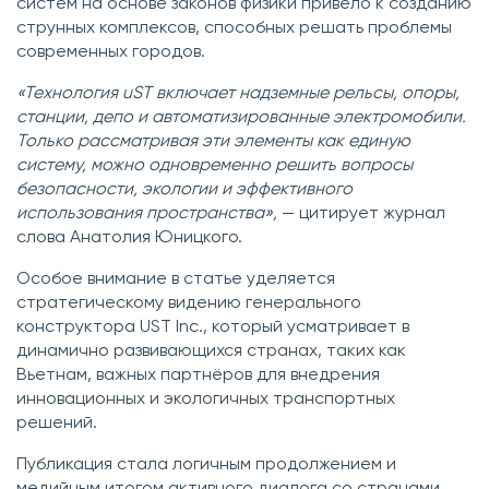
систем на основе законов физики привело к созданию
струнных комплексов, способных решать проблемы
современных городов.
«Технология uST включает надземные рельсы, опоры,
станции, депо и автоматизированные электромобили.
Только рассматривая эти элементы как единую
систему, можно одновременно решить вопросы
безопасности, экологии и эффективного
использования пространства»,
— цитирует журнал
слова Анатолия Юницкого.
Особое внимание в статье уделяется
стратегическому видению генерального
конструктора UST Inc., который усматривает в
динамично развивающихся странах, таких как
Вьетнам, важных партнёров для внедрения
инновационных и экологичных транспортных
решений.
Публикация стала логичным продолжением и
медийным итогом активного диалога со странами