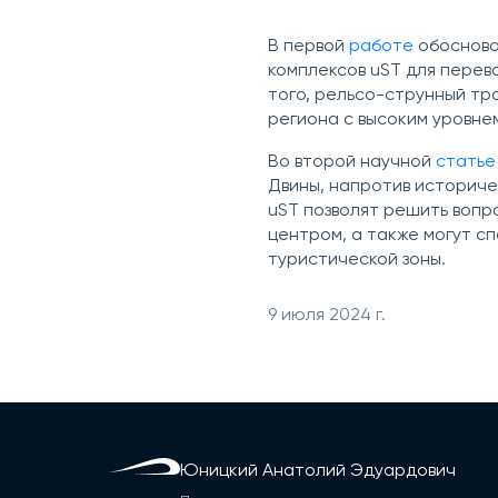
В первой
работе
обоснова
комплексов uST для перево
того, рельсо-струнный тр
региона с высоким уровне
Во второй научной
статье
Двины, напротив историч
uST позволят решить вопр
центром, а также могут с
туристической зоны.
9 июля 2024 г.
Юницкий Анатолий Эдуардович