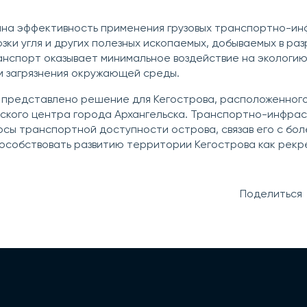
на эффективность применения грузовых транспортно-ин
зки угля и других полезных ископаемых, добываемых в раз
анспорт оказывает минимальное воздействие на экологию,
м загрязнения окружающей среды.
представлено решение для Кегострова, расположенного
еского центра города Архангельска. Транспортно-инфра
осы транспортной доступности острова, связав его с бо
пособствовать развитию территории Кегострова как рек
Поделиться