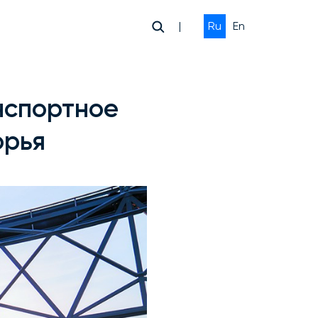
|
Ru
En
нспортное
орья