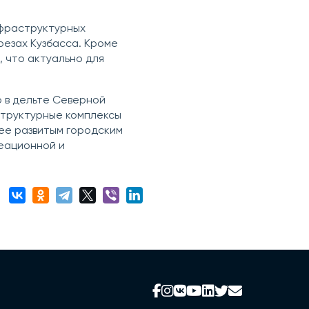
фраструктурных
резах Кузбасса. Кроме
 что актуально для
 в дельте Северной
структурные комплексы
лее развитым городским
реационной и