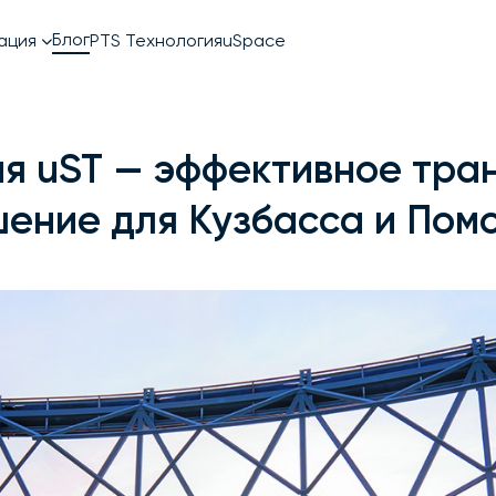
Блог
PTS Технология
uSpace
ация
ехноПарк
ия uST — эффективное тра
ение для Кузбасса и Пом