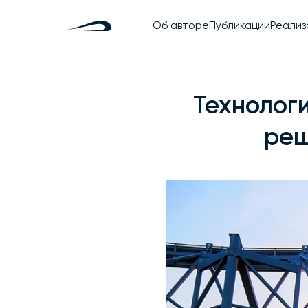
Об авторе
Публикации
Реализ
ЭкоТ
uSky
Технолог
реш